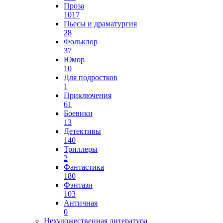
Проза
1017
Пьесы и драматургия
28
Фольклор
37
Юмор
10
Для подростков
1
Приключения
61
Боевики
13
Детективы
140
Триллеры
2
Фантастика
180
Фэнтази
103
Античная
0
Нехудожественная литература