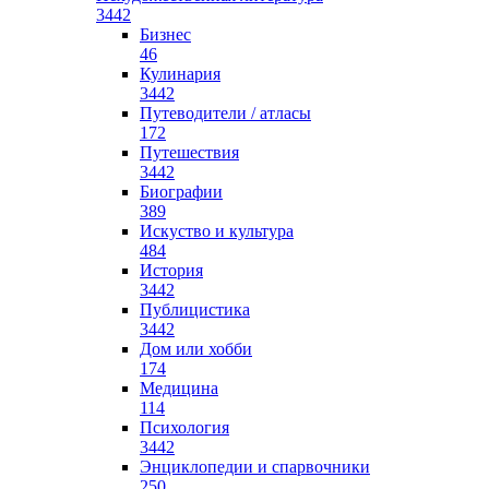
3442
Бизнес
46
Кулинария
3442
Путеводители / атласы
172
Путешествия
3442
Биографии
389
Искуство и культура
484
История
3442
Публицистика
3442
Дом или хобби
174
Медицина
114
Психология
3442
Энциклопедии и спарвочники
250