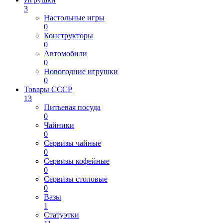
3
Настольные игры
0
Конструкторы
0
Автомобили
0
Новогодние игрушки
0
Товары СССР
13
Питьевая посуда
0
Чайники
0
Сервизы чайные
0
Сервизы кофейные
0
Сервизы столовые
0
Вазы
1
Статуэтки