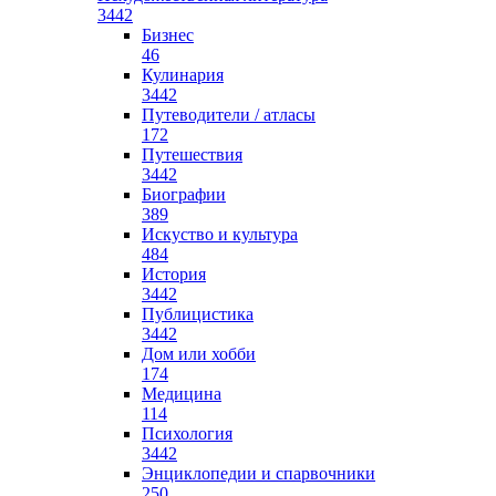
3442
Бизнес
46
Кулинария
3442
Путеводители / атласы
172
Путешествия
3442
Биографии
389
Искуство и культура
484
История
3442
Публицистика
3442
Дом или хобби
174
Медицина
114
Психология
3442
Энциклопедии и спарвочники
250