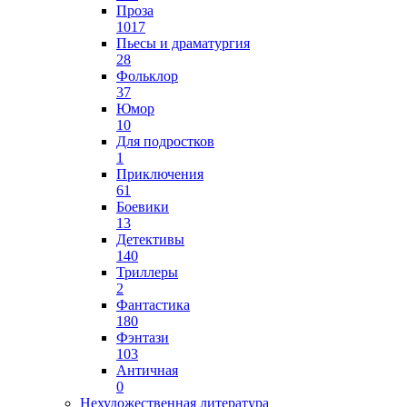
Проза
1017
Пьесы и драматургия
28
Фольклор
37
Юмор
10
Для подростков
1
Приключения
61
Боевики
13
Детективы
140
Триллеры
2
Фантастика
180
Фэнтази
103
Античная
0
Нехудожественная литература