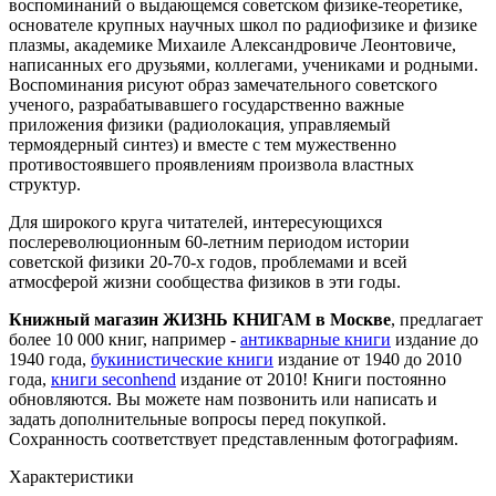
воспоминаний о выдающемся советском физике-теоретике,
основателе крупных научных школ по радиофизике и физике
плазмы, академике Михаиле Александровиче Леонтовиче,
написанных его друзьями, коллегами, учениками и родными.
Воспоминания рисуют образ замечательного советского
ученого, разрабатывавшего государственно важные
приложения физики (радиолокация, управляемый
термоядерный синтез) и вместе с тем мужественно
противостоявшего проявлениям произвола властных
структур.
Для широкого круга читателей, интересующихся
послереволюционным 60-летним периодом истории
советской физики 20-70-х годов, проблемами и всей
атмосферой жизни сообщества физиков в эти годы.
Книжный магазин ЖИЗНЬ КНИГАМ в Москве
, предлагает
более 10 000 книг, например -
антикварные книги
издание до
1940 года,
букинистические книги
издание от 1940 до 2010
года,
книги seconhend
издание от 2010! Книги постоянно
обновляются. Вы можете нам позвонить или написать и
задать дополнительные вопросы перед покупкой.
Сохранность соответствует представленным фотографиям.
Характеристики