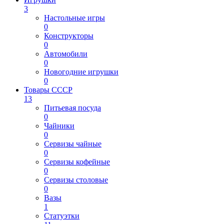
3
Настольные игры
0
Конструкторы
0
Автомобили
0
Новогодние игрушки
0
Товары СССР
13
Питьевая посуда
0
Чайники
0
Сервизы чайные
0
Сервизы кофейные
0
Сервизы столовые
0
Вазы
1
Статуэтки